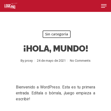
Skip
Men
to
main
content
Sin categoría
¡HOLA, MUNDO!
By
proxy
24 de mayo de 2021
No Comments
Bienvenido a WordPress. Esta es tu primera
entrada. Edítala o bórrala, ¡luego empieza a
escribir!