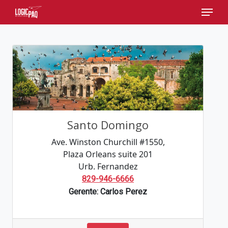
Skip
Menu
to
main
content
Santo Domingo
Ave. Winston Churchill #1550,
Plaza Orleans suite 201
Urb. Fernandez
829-946-6666
Gerente: Carlos Perez