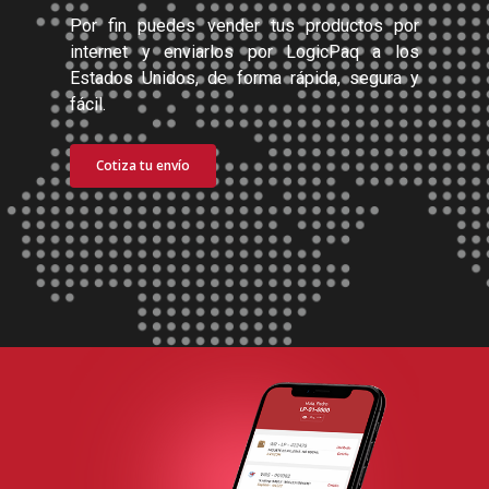
Por fin puedes vender tus productos por
internet y enviarlos por LogicPaq a los
Estados Unidos, de forma rápida, segura y
fácil.
Cotiza tu envío